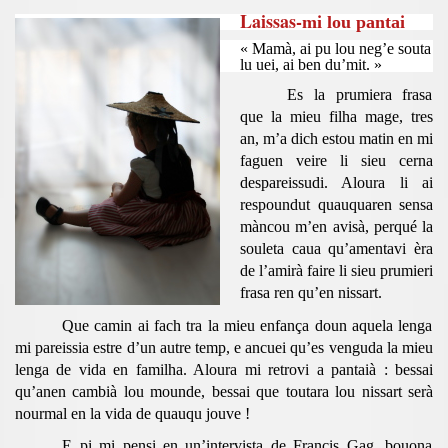
Laissas-
mi lou pantai
« Mamà, ai pu lou neg’e souta
lu uei,
ai ben du’mit. »
Es la prumiera frasa
que la mieu filha mage, tres
an, m’a dich estou matin en mi
faguen veire li sieu cerna
despareissudi. Aloura li ai
respoundut quauquaren sensa
màncou m’en avisà, perqué la
souleta caua qu’amentavi èra
de l’amirà faire li sieu prumieri
frasa ren qu’en nissart.
Que camin ai fach tra la mieu enfança doun aquela lenga
mi pareissia estre d’un autre temp, e ancuei qu’es venguda la mieu
lenga de vida en familha. Aloura mi retrovi a pantaià : bessai
qu’anen cambià lou mounde, bessai que toutara lou nissart serà
nourmal en la vida de quauqu jouve !
E pi mi pensi en un’intervista de Francis Gag, bouona