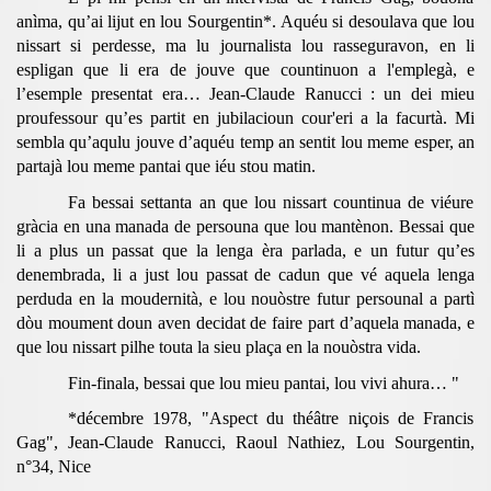
anìma, qu’ai lijut en lou Sourgentin*. Aquéu si desoulava que lou
nissart si perdesse, ma lu journalista lou rasseguravon, en li
espligan que li era de jouve que countinuon a l'emplegà, e
l’esemple presentat era… Jean-Claude Ranucci : un dei mieu
proufessour qu’es partit en jubilacioun cour'eri a la facurtà. Mi
sembla qu’aqulu jouve d’aquéu temp an sentit lou meme esper, an
partajà lou meme pantai que iéu stou matin.
Fa bessai settanta an que lou nissart countinua de viéure
gràcia en una manada de persouna que lou mantènon. Bessai que
li a plus un passat que la lenga èra parlada, e un futur qu’es
denembrada, li a just lou passat de cadun que vé aquela lenga
perduda en la moudernità, e lou nouòstre futur persounal a partì
dòu moument doun aven decidat de faire part d’aquela manada, e
que lou nissart pilhe touta la sieu plaça en la nouòstra vida.
Fin-finala, bessai que lou mieu pantai, lou vivi ahura… "
*décembre 1978, "Aspect du théâtre niçois de Francis
Gag", Jean-Claude Ranucci, Raoul Nathiez, Lou Sourgentin,
n°34, Nice