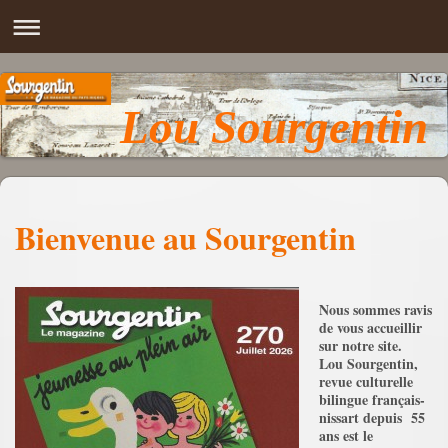
Lou Sourgentin
Bienvenue au Sourgentin
Nous sommes ravis
de vous accueillir
sur notre site.
Lou Sourgentin,
revue culturelle
bilingue français-
nissart depuis 55
ans est le