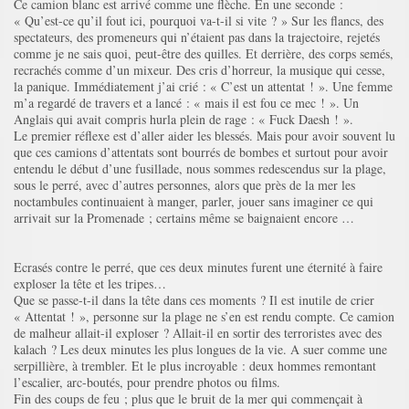
Ce camion blanc est arrivé comme une flèche. En une seconde :
« Qu’est-ce qu’il fout ici, pourquoi va-t-il si vite ? » Sur les flancs, des
spectateurs, des promeneurs qui n’étaient pas dans la trajectoire, rejetés
comme je ne sais quoi, peut-être des quilles. Et derrière, des corps semés,
recrachés comme d’un mixeur. Des cris d’horreur, la musique qui cesse,
la panique. Immédiatement j’ai crié : « C’est un attentat ! ». Une femme
m’a regardé de travers et a lancé : « mais il est fou ce mec ! ». Un
Anglais qui avait compris hurla plein de rage : « Fuck Daesh ! ».
Le premier réflexe est d’aller aider les blessés. Mais pour avoir souvent lu
que ces camions d’attentats sont bourrés de bombes et surtout pour avoir
entendu le début d’une fusillade, nous sommes redescendus sur la plage,
sous le perré, avec d’autres personnes, alors que près de la mer les
noctambules continuaient à manger, parler, jouer sans imaginer ce qui
arrivait sur la Promenade ; certains même se baignaient encore …
Ecrasés contre le perré, que ces deux minutes furent une éternité à faire
exploser la tête et les tripes…
Que se passe-t-il dans la tête dans ces moments ? Il est inutile de crier
« Attentat ! », personne sur la plage ne s’en est rendu compte. Ce camion
de malheur allait-il exploser ? Allait-il en sortir des terroristes avec des
kalach ? Les deux minutes les plus longues de la vie. A suer comme une
serpillière, à trembler. Et le plus incroyable : deux hommes remontant
l’escalier, arc-boutés, pour prendre photos ou films.
Fin des coups de feu ; plus que le bruit de la mer qui commençait à