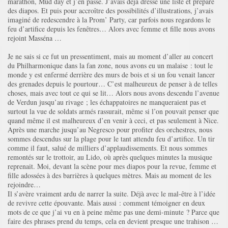
marathon, Mud day et j’en passe. J’avais déjà dressé une liste et préparé
des diapos. Et puis pour accroître des possibilités d’illustrations, j’avais
imaginé de redescendre à la Prom’ Party, car parfois nous regardons le
feu d’artifice depuis les fenêtres… Alors avec femme et fille nous avons
rejoint Masséna …
Je ne sais si ce fut un pressentiment, mais au moment d’aller au concert
du Philharmonique dans la fan zone, nous avons eu un malaise : tout le
monde y est enfermé derrière des murs de bois et si un fou venait lancer
des grenades depuis le pourtour… C’est malheureux de penser à de telles
choses, mais avec tout ce qui se lit… Alors nous avons descendu l’avenue
de Verdun jusqu’au rivage ; les échappatoires ne manqueraient pas et
surtout la vue de soldats armés rassurait, même si l’on pouvait penser que
quand même il est malheureux d’en venir à ceci, et pas seulement à Nice.
Après une marche jusqu’au Negresco pour profiter des orchestres, nous
sommes descendus sur la plage pour le tant attendu feu d’artifice. Un tir
comme il faut, salué de milliers d’applaudissements. Et nous sommes
remontés sur le trottoir, au Lido, où après quelques minutes la musique
reprenait. Moi, devant la scène pour mes diapos pour la revue, femme et
fille adossées à des barrières à quelques mètres. Mais au moment de les
rejoindre…
Il s’avère vraiment ardu de narrer la suite. Déjà avec le mal-être à l’idée
de revivre cette épouvante. Mais aussi : comment témoigner en deux
mots de ce que j’ai vu en à peine même pas une demi-minute ? Parce que
faire des phrases prend du temps, cela en devient presque une trahison …