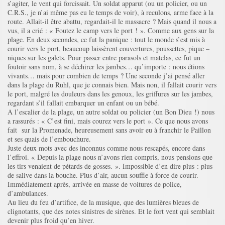
s’agiter, le vent qui forcissait. Un soldat apparut (ou un policier, ou un
C.R.S., je n’ai même pas eu le temps de voir), à reculons, arme face à la
route. Allait-il être abattu, regardait-il le massacre ? Mais quand il nous a
vus, il a crié : « Foutez le camp vers le port ! ». Comme aux gens sur la
plage. En deux secondes, ce fut la panique : tout le monde s’est mis à
courir vers le port, beaucoup laissèrent couvertures, poussettes, pique –
niques sur les galets. Pour passer entre parasols et matelas, ce fut un
foutoir sans nom, à se déchirer les jambes… qu’importe : nous étions
vivants… mais pour combien de temps ? Une seconde j’ai pensé aller
dans la plage du Ruhl, que je connais bien. Mais non, il fallait courir vers
le port, malgré les douleurs dans les genoux, les griffures sur les jambes,
regardant s’il fallait embarquer un enfant ou un bébé.
A l’escalier de la plage, un autre soldat ou policier (un Bon Dieu !) nous
a rassurés : « C’est fini, mais courez vers le port ». Ce que nous avons
fait sur la Promenade, heureusement sans avoir eu à franchir le Paillon
et ses quais de l’embouchure.
Juste deux mots avec des inconnus comme nous rescapés, encore dans
l’effroi. « Depuis la plage nous n’avons rien compris, nous pensions que
les tirs venaient de pétards de gosses. ». Impossible d’en dire plus : plus
de salive dans la bouche. Plus d’air, aucun souffle à force de courir.
Immédiatement après, arrivée en masse de voitures de police,
d’ambulances.
Au lieu du feu d’artifice, de la musique, que des lumières bleues de
clignotants, que des notes sinistres de sirènes. Et le fort vent qui semblait
devenir plus froid qu’en hiver.