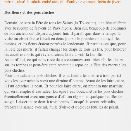
refreit, alestì la salada embé aiet, òli d’ouliva e quauqui fuèia de jivert.
Des fleurs et des pois chiches
Demain, ce sera la Fête de tous les Saints (la Toussaint), une fête célébrée
avec beaucoup de ferveur en Pays niçois. Bien sûr, beaucoup de coutumes
de nos anciens ont disparu aujourd’hui. Il paraît que, dans le temps, la
visite au cimetière se faisait en deux jours : le premier on nettoyait les
tombes, et les fleurs étaient portées le lendemain. Il paraît aussi que, pour
la Fête des morts, il fallait changer les draps de tous les lits, pour honorer
les ancêtres morts qui reviendraient, la nuit, voir la famille !
Aujourd’hui, ce qui nous reste de ces coutumes sont, bien sûr, les fleurs
sur les tombes et peut-être cette recette du repas de la Fête des morts : les
pois chiches.
Pour une salade de pois chiches, il vous faudra les mettre à tremper (si
vous les avez achetés secs) une dizaine d’heures. Avant de les faire cuire,
il faut détacher la peau. Et pour les faire cuire, on prendra une marmite
qui sera remplie d’eau salée. Lorsque l’eau bout, mettre les pois chiches,
éventuellement avec une gousse d’ail, un oignon et quelques feuilles de
sauge. Laisser cuire deux à trois heures. Lorsqu’ils seront refroidis,
préparer la salade avec ail, huile d’olive et quelques feuilles de persil.