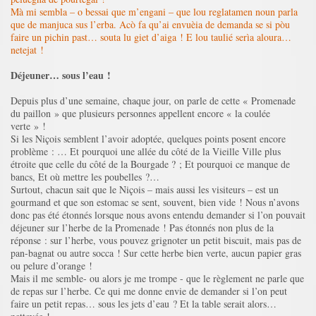
Mà mi sembla – o bessai que m’engani – que lou reglatamen noun parla
que de manjuca sus l’erba. Acò fa qu’ai envuèia de demanda se si pòu
faire un pichin past… souta lu giet d’aiga ! E lou taulié serìa aloura…
netejat !
Déjeuner… sous l’eau !
Depuis plus d’une semaine, chaque jour, on parle de cette « Promenade
du paillon » que plusieurs personnes appellent encore « la coulée
verte » !
Si les Niçois semblent l’avoir adoptée, quelques points posent encore
problème : … Et pourquoi une allée du côté de la Vieille Ville plus
étroite que celle du côté de la Bourgade ? ; Et pourquoi ce manque de
bancs, Et où mettre les poubelles ?…
Surtout, chacun sait que le Niçois – mais aussi les visiteurs – est un
gourmand et que son estomac se sent, souvent, bien vide ! Nous n’avons
donc pas été étonnés lorsque nous avons entendu demander si l’on pouvait
déjeuner sur l’herbe de la Promenade ! Pas étonnés non plus de la
réponse : sur l’herbe, vous pouvez grignoter un petit biscuit, mais pas de
pan-bagnat ou autre socca ! Sur cette herbe bien verte, aucun papier gras
ou pelure d’orange !
Mais il me semble- ou alors je me trompe - que le règlement ne parle que
de repas sur l’herbe. Ce qui me donne envie de demander si l’on peut
faire un petit repas… sous les jets d’eau ? Et la table serait alors…