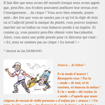
Il faut dire que nous avons été rassurés lorsque nous avons appris
que, peut-être, nos écoliers pouvaient améliorer leur niveau avec
l’enseignement… du cirque ! Vous avez bien entendu, jeunes
amis : des fois que vous ne sauriez pas ce qu’est la règle de trois
ou si l’adjectif prend la marque du pluriel, vous pouvez toujours
marcher sur un ballon ou vous balancer pendu à un trapèze. Et
comme ça, vous pourrez peut-être obtenir votre baccalauréat.
Alors, vous aurez une petite pensée pour ce directeur qui criait :
« Ici, nous ne sommes pas au cirque ! Au travail ! »
* illustrat da Jan DAMIANO
Arancà… de bahul !
Es la moda d’arancà !
Rassegurès-vous ! Pas la
« moda » de toui, ni la
vouòstra, ni mancou la miéua !
Es la « moda » dei voulur, la
« moda » d’aquelu que noun
crègnon de revessà de vielhi persouna o d’enfant per « aranca » ! Un