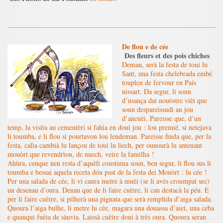
De flou e de cée
Des fleurs et des pois chiches
Deman, serà la festa de toui lu
Sant, una festa chelebrada embé
touplen de fervour en Pais
nissart. Da segur, li soun
d’usança dai nouòstre vièi que
soun despareissudi au jou
d’ancuèi. Pareisse que, d’un
temp, la visita au cementèri si fahìa en doui jou : lou premié, si netejava
li toumba, e li flou si pourtavon lou lendeman. Pareisse finda que, per la
festa, calìa cambià lu lançou de toui lu liech, per ounourà lu antenant
mouòrt que revendrìon, de nuech, veire la familha !
Ahùra, cenque nen resta d’aquèli coustuma soun, ben segur, li flou sus li
toumba e bessai aquela receta dóu past de la festa dei Mouòrt : lu cée !
Per una salada de cée, li vi caura metre à muèi (se li avès croumpat sec)
un desenau d’oura.
Denan que de li faire cuèire, li cau destacà la péu.
E
per li faire cuèire, si pilherà una pignata que serà remplida d’aiga salada.
Quoura l’aiga bulhe, li metre lu cèe, magara una douassa d’aiet, una ceba
e quauqui fuèia de sàuvia. Laissà cuèire doui à très oura. Quoura seran