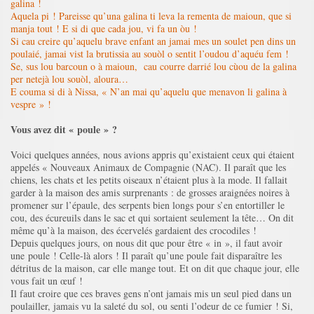
galina !
Aquela pi ! Pareisse qu’una galina ti leva la rementa de maioun, que si
manja tout ! E si di que cada jou, vi fa un òu !
Si cau creire qu’aquelu brave enfant an jamai mes un soulet pen dins un
poulaié, jamai vist la brutissia au souòl o sentit l’oudou d’aquéu fem !
Se, sus lou barcoun o à maioun, cau courre darrié lou cùou de la galina
per netejà lou souòl, aloura…
E couma si di à Nissa, « N’an mai qu’aquelu que menavon li galina à
vespre » !
Vous avez dit « poule » ?
Voici quelques années, nous avions appris qu’existaient ceux qui étaient
appelés « Nouveaux Animaux de Compagnie (NAC). Il paraît que les
chiens, les chats et les petits oiseaux n’étaient plus à la mode. Il fallait
garder à la maison des amis surprenants : de grosses araignées noires à
promener sur l’épaule, des serpents bien longs pour s’en entortiller le
cou, des écureuils dans le sac et qui sortaient seulement la tête… On dit
même qu’à la maison, des écervelés gardaient des crocodiles !
Depuis quelques jours, on nous dit que pour être « in », il faut avoir
une poule ! Celle-là alors ! Il paraît qu’une poule fait disparaître les
détritus de la maison, car elle mange tout. Et on dit que chaque jour, elle
vous fait un œuf !
Il faut croire que ces braves gens n’ont jamais mis un seul pied dans un
poulailler, jamais vu la saleté du sol, ou senti l’odeur de ce fumier ! Si,