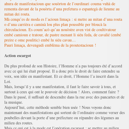
ahura de manifestacioun que souòrton de l’ourdinari couma vuhà de
rementa davant de la pouòrta d’una prefetura o espantegà de lieume au
mitan dei routa.
Mà cenqu’es de moda es l’acioun limaça : si metre au mitan d’una routa
o d’una carrièra e caminà lou plus plan poussible per bloucà la
chirculacioun. Es coum’acò qu’au nouòstre aven vist de coultivatour
embé camioun e tratour, de pastre menant li siéu feda, de cavalié (embé
preire e ome poulitic) embé lu siéu cavau…
Pauri limaça, devengudi emblèma de la proutestacioun !
Action escargot
Du plus profond de son Histoire, l’Homme n’a pas toujours été d’accord
avec ce qui lui était proposé. Il a donc pris le droit de faire entendre sa
voix, son idée en manifestant. Et ce droit, l’Homme l’a inscrit dans la
Loi.
Mais, lorsqu’il y a une manifestation, il faut le faire savoir à tous, et
surtout à ceux qui ont le pouvoir de décision ! Alors, comment faire ?
Dans le passé, il suffisait de descendre dans la rue avec des pancartes et de
la musique.
Aujourd’hui, cette méthode semble bien usée ! Nous voyons donc
maintenant des manifestations qui sortent de l’ordinaire comme verser des
poubelles devant la porte d’une préfecture ou répandre des légumes au
milieu des routes.
Mais ce qui est à la mode est l’opération escargot : se mettre au milieu