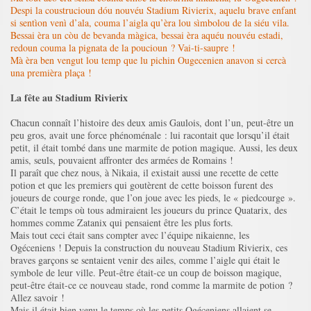
Despi la coustrucioun dóu nouvéu Stadium Rivierix, aquelu brave enfant
si sentìon venì d’ala, couma l’aigla qu’èra lou sìmbolou de la siéu vila.
Bessai èra un còu de bevanda màgica, bessai èra aquéu nouvéu estadi,
redoun couma la pignata de la poucioun ? Vai-ti-saupre !
Mà èra ben vengut lou temp que lu pichin Ougecenien anavon si cercà
una premièra plaça !
La fête au Stadium Rivierix
Chacun connaît l’histoire des deux amis Gaulois, dont l’un, peut-être un
peu gros, avait une force phénoménale : lui racontait que lorsqu’il était
petit, il était tombé dans une marmite de potion magique. Aussi, les deux
amis, seuls, pouvaient affronter des armées de Romains !
Il paraît que chez nous, à Nikaia, il existait aussi une recette de cette
potion et que les premiers qui goutèrent de cette boisson furent des
joueurs de courge ronde, que l’on joue avec les pieds, le « piedcourge ».
C’était le temps où tous admiraient les joueurs du prince Quatarix, des
hommes comme Zatanix qui pensaient être les plus forts.
Mais tout ceci était sans compter avec l’équipe nikaienne, les
Ogéceniens ! Depuis la construction du nouveau Stadium Rivierix, ces
braves garçons se sentaient venir des ailes, comme l’aigle qui était le
symbole de leur ville. Peut-être était-ce un coup de boisson magique,
peut-être était-ce ce nouveau stade, rond comme la marmite de potion ?
Allez savoir !
Mais il était bien venu le temps où les petits Ogéceniens allaient se