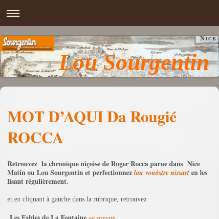
Lou Sourgentin
MOT D’AQUI Da Rougié
ROCCA
Retrouvez la chronique niçoise de Roger Rocca parue dans Nice
Matin ou Lou Sourgentin et perfectionnez
en les
lou vouòstre nissart
lisant régulièrement.
et en cliquant à gauche dans la rubrique, retrouvez
Les Fables de La Fontaine
en nissart