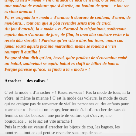
temp, la siéu « moda » èra d’arancà de saca de frema, o de boursa :
una pouòrta de vouòtura que si duerbe, un boulun de gent… e lou sac
es vitou arancat !
Pi, es venguda la « moda » d’aranca li daurura de coulana, d’anéu, de
mouòstra… tout cen que si pòu revendre sensa tròu de cruci.
Au jou d’ancuèi, la « moda » es d’arancà lu telefoninou, soubretout
aquelu doun s’atrovon de juec, de film, la testa dóu vouòstre vesin e la
receta dóu stocafic ! Pareisse qu’en vila o dins lou tram, noun cau
jamai sourtì aquela pichina maravilha, meme se souòna à v’en
roumpre li aurilha !
Fa que si sian dich qu’èra, bessai, gaire prudent de s’encamina embé
un bahul, soubretout se aquéu bahul es clafit de bilhet de banca.
Perqué pareisse qu’acò, es finda à la « moda » !
Arracher… des valises !
C’est la mode « d’arracher » ! Rassurez-vous ! Pas la mode de tous, ni la
vôtre, ni même la mienne ! C’est la mode des voleurs, la mode de ceux
qui ne craigne pas de renverser de vieilles personnes ou des enfants pour
« arracher » ! Pendant un temps, leur mode était d’arracher des sacs de
femmes ou des bourses : une porte de voiture qui s’ouvre, une
bousculade… et le sac est vite arraché !
Puis la mode est venue d’arracher les bijoux de cou, les bagues, les
montres… tout ce qui peut se revendre sans trop de souci.