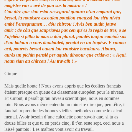
magistre van « avé de pan sus la mastra » !
Cau dire que sian estat rassegurat quoura n’an emparat que,
bessai, lu nouòstre escoulan poudìon enaussà lou siéu nivéu
embé l’ensegnamen… dóu chìrcou ! Avès ben audit, jouve
amic : de còu que saupriavas pas cen qu’es la regla de tres, o se
l’ajetiéu si pilha la marca dóu plural, poudès toujou caminà sus
d’un baloun o vous doudouleà, pendut en un trapèse. E couma
acò, pourrès bessai outenì lou vouòstre bacalaure. Aloura,
aurès un pichin pensié per aquéu diretour que cridava : « Aquì,
noun sian au chìrcou ! Au travalh ! »
Cirque
Mais quelle honte ! Nous avons appris que les écoliers français
étaient presque en queue du classement européen pour le niveau.
Et surtout, il paraît qu’au niveau scientifique, nous en sommes
loin. Nous avons même entendu un ministre dire que, peut-être, il
faudrait reprendre les bonnes vieilles méthodes comme le calcul
mental. Avoir besoin d’une calculette pour savoir que, si tu as
douze billes et que tu en perds cinq, il t’en reste sept, ceci nous a
laissé pantois ! Les maîtres vont avoir du travail.