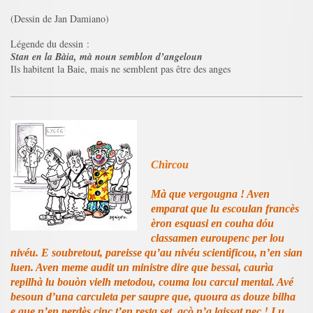
(Dessin de Jan Damiano)
Légende du dessin :
Stan en la Bàia, mà noun semblon d’angeloun
Ils habitent la Baie, mais ne semblent pas être des anges
Chìrcou
Mà que vergougna ! Aven
emparat que lu escoulan francès
èron esquasi en couha dóu
classamen euroupenc per lou
nivéu. E soubretout, pareisse qu’au nivéu scientìficou, n’en sian
luen. Aven meme audit un ministre dire que bessai, caurìa
repilhà lu bouòn vielh metodou, couma lou carcul mental. Avé
besoun d’una carculeta per saupre que, quoura as douze bilha
e que n’en perdès cinc,t’en resta set, acò n’a laissat nec ! Lu