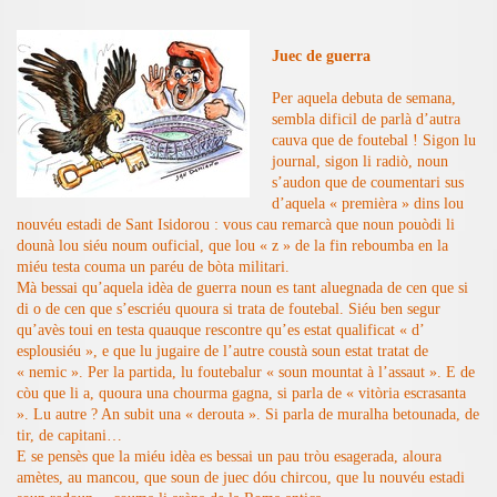
Juec de guerra
Per aquela debuta de semana,
sembla dificil de parlà d’autra
cauva que de foutebal ! Sigon lu
journal, sigon li radiò, noun
s’audon que de coumentari sus
d’aquela « premièra » dins lou
nouvéu estadi de Sant Isidorou : vous cau remarcà que noun pouòdi li
dounà lou siéu noum ouficial, que lou « z » de la fin reboumba en la
miéu testa couma un paréu de bòta militari.
Mà bessai qu’aquela idèa de guerra noun es tant aluegnada de cen que si
di o de cen que s’escriéu quoura si trata de foutebal. Siéu ben segur
qu’avès toui en testa quauque rescontre qu’es estat qualificat « d’
esplousiéu », e que lu jugaire de l’autre coustà soun estat tratat de
« nemic ». Per la partida, lu foutebalur « soun mountat à l’assaut ». E de
còu que li a, quoura una chourma gagna, si parla de « vitòria escrasanta
». Lu autre ? An subit una « derouta ». Si parla de muralha betounada, de
tir, de capitani…
E se pensès que la miéu idèa es bessai un pau tròu esagerada, aloura
amètes, au mancou, que soun de juec dóu chircou, que lu nouvéu estadi