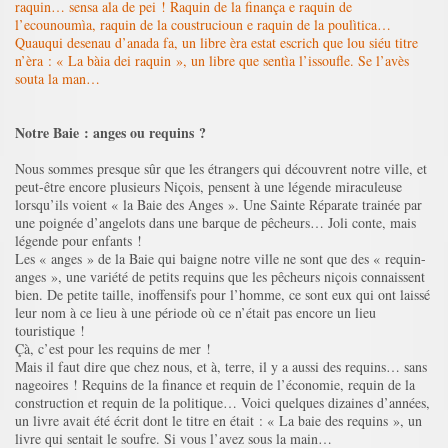
raquin… sensa ala de pei ! Raquin de la finança e raquin de
l’ecounoumìa, raquin de la coustrucioun e raquin de la poulìtica…
Quauqui desenau d’anada fa, un libre èra estat escrich que lou siéu titre
n’èra : « La bàia dei raquin », un libre que sentìa l’issoufle. Se l’avès
souta la man…
Notre Baie : anges ou requins ?
Nous sommes presque sûr que les étrangers qui découvrent notre ville, et
peut-être encore plusieurs Niçois, pensent à une légende miraculeuse
lorsqu’ils voient « la Baie des Anges ». Une Sainte Réparate trainée par
une poignée d’angelots dans une barque de pêcheurs… Joli conte, mais
légende pour enfants !
Les « anges » de la Baie qui baigne notre ville ne sont que des « requin-
anges », une variété de petits requins que les pêcheurs niçois connaissent
bien. De petite taille, inoffensifs pour l’homme, ce sont eux qui ont laissé
leur nom à ce lieu à une période où ce n’était pas encore un lieu
touristique !
Çà, c’est pour les requins de mer !
Mais il faut dire que chez nous, et à, terre, il y a aussi des requins… sans
nageoires ! Requins de la finance et requin de l’économie, requin de la
construction et requin de la politique… Voici quelques dizaines d’années,
un livre avait été écrit dont le titre en était : « La baie des requins », un
livre qui sentait le soufre. Si vous l’avez sous la main…