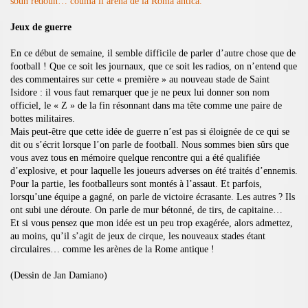
soun redoun… couma li arèna de la Roma antica.
J
eux de guerre
En ce début de semaine, il semble difficile de parler d’autre chose que de
football ! Que ce soit les journaux, que ce soit les radios, on n’entend que
des commentaires sur cette « première » au nouveau stade de Saint
Isidore : il vous faut remarquer que je ne peux lui donner son nom
officiel, le « Z » de la fin résonnant dans ma tête comme une paire de
bottes militaires.
Mais peut-être que cette idée de guerre n’est pas si éloignée de ce qui se
dit ou s’écrit lorsque l’on parle de football. Nous sommes bien sûrs que
vous avez tous en mémoire quelque rencontre qui a été qualifiée
d’explosive, et pour laquelle les joueurs adverses on été traités d’ennemis.
Pour la partie, les footballeurs sont montés à l’assaut. Et parfois,
lorsqu’une équipe a gagné, on parle de victoire écrasante. Les autres ? Ils
ont subi une déroute. On parle de mur bétonné, de tirs, de capitaine…
Et si vous pensez que mon idée est un peu trop exagérée, alors admettez,
au moins, qu’il s’agit de jeux de cirque, les nouveaux stades étant
circulaires… comme les arènes de la Rome antique !
(Dessin de Jan Damiano)