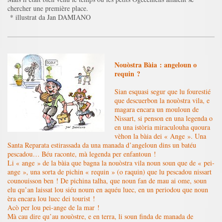
chercher une première place.
* illustrat da Jan DAMIANO
Nouòstra Bàia : angeloun o
requin ?
Sian esquasi segur que lu fourestié
que descuerbon la nouòstra vila, e
magara encara un mouloun de
Nissart, si penson en una legenda o
en una istòria miraculouha quoura
vèhon la bàia dei « Ange ». Una
Santa Reparata estirassada da una manada d’angeloun dins un batéu
pescadou… Béu raconte, mà legenda per enfantoun !
Li « ange » de la bàia que bagna la nouòstra vila noun soun que de « pei-
ange », una sorta de pichin « requin » (o raquin) que lu pescadou nissart
counouisson ben ! De pichina talha, que noun fan de mau ai ome, soun
elu qu’an laissat lou siéu noum en aquéu luec, en un periodou que noun
èra encara lou luec dei tourist !
Acò per lou pei-ange de la mar !
Mà cau dire qu’au nouòstre, e en terra, li soun finda de manada de