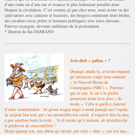
d’une route ou d’une rue et avancer le plus lentement possible pour
bloquer la circulation. C’est comme çà que chez nous, nous avons vu des
cultivateurs avec camions et tracteurs, des bergers conduisant leurs brebis,
des cavaliers (avec prêtre et hommes politiques) avec leurs chevaux…
Pauvres escargots, devenus emblèmes de la protestation.
* illustrat da Jan DAMIANO
Avès dich « galina » ?
Quauqui anada fa, aviavan emparat
qu’esistavon cenqu’eron sounadi
« lu Nouveli Bestia de
Coumpagnìa (NBC) ». Pareisse
que lu can, lu cat e lu pichin
passeroun noun èron plus « de
moda ». Calìa si gardà à maioun
d’amic sourprendent : de grossi aragna negri à menà passejà sus l’espala,
de serpent ben lonc per s’en entourtilhà lou couòl, d’esquirot dins la saca
e que sourtìon basta la testa… Si di meme qu’à maioun, de destartavelat
si gardavon de coucoudrìlou !
Despì quauqu jou, nen dihon qu’ancuèi, per estre « dins », cau avé una…