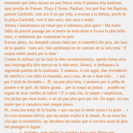
moument que fahìa encara un pau fresca souta li platana dóu bastioun,
aquì proche de Paioun. Plaça d’Arma, Pauliani, lou qué San Jan Baptista,
pouònt Garibaldi, tout acò d’un pas viéu, e eravian à la debuta, proch de
la plaça Garibaldi, vers li nòu oura, nòu oura e mièja.
Aloura s’entamenava un ritual que n’estounava plus gaire ! Ma maire
fahìa un premié passage per si metre en testa doun si ficava la plus bella
mers, e soubretout per counouisse lu près.
Encara ahùra, mi demandi couma fahìa per si renembrà dei pres, dei luec,
de la qualità : touta acò, ben ourdounat en un cantoun de la siéu testa ! E
toujou embé nautre per la man !
Couma lu militari qu’an fach la siéu recounouissença, aquela frema avìa
una foutougrafìa dóu mercat en la siéu testa. Aloura, si desbanava la
segounda partida de la matinada. S’enanava, à còu segur, dau revendeiris
de tantifla e s’en fahìa la chausida, una à una, de un o doui kilò…
« acò
per l’aioli de divendre ». Pi, un pau plus luèn, s’arestava per si pilha de
pouòre e de gnif, de fahiòu grana… per la soupa au pistou… poudès mi
regalà de doui fueilha de balicò ? E à cada còu, lu saquet s’emplissìon,
lou pichin per mon fraire, e un un pau plus gros per iéu.
Da segur, era ma
maire que si camalava tout cenque péava.
Pi, venìa lou temp de la frucha « que cau pas la metre souta e la pistà… »
Era lou moumen dificil, que ma maire voulìa li si chausì. Ai en testa lou
còu que la revendeiris, qu’aluchava ma maire que si cercava souta lu plus
bei pèsseghe li diguet :
-
o, madama, avès perdut la vouòstra baga aqui dintre que