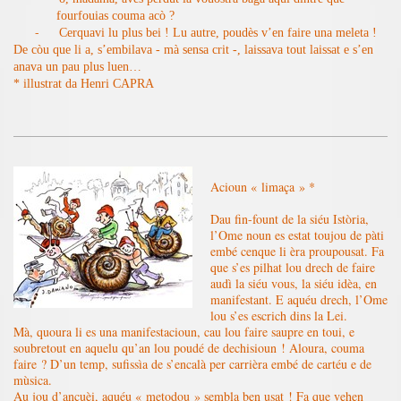
fourfouias couma acò ?
-
Cerquavi lu plus bei ! Lu autre, poudès v’en faire una meleta !
De còu que li a, s’embilava - mà sensa crit -, laissava tout laissat e s’en
anava un pau plus luen…
* illustrat da Henri CAPRA
Acioun « limaça » *
Dau fin-fount de la siéu Istòria,
l’Ome noun es estat toujou de pàti
embé cenque li èra proupousat. Fa
que s’es pilhat lou drech de faire
audì la siéu vous, la siéu idèa, en
manifestant. E aquéu drech, l’Ome
lou s’es escrich dins la Lei.
Mà, quoura li es una manifestacioun, cau lou faire saupre en toui, e
soubretout en aquelu qu’an lou poudé de dechisioun ! Aloura, couma
faire ? D’un temp, sufissìa de s’encalà per carrièra embé de cartéu e de
mùsica.
Au jou d’ancuèi, aquéu « metodou » sembla ben usat ! Fa que vehen