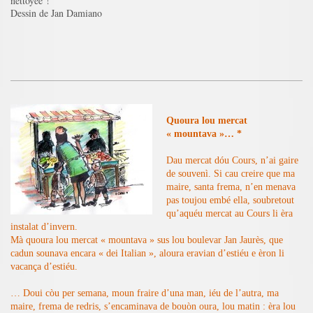
nettoyée !
Dessin de Jan Damiano
Quoura lou mercat
« mountava »… *
Dau mercat dóu Cours, n’ai gaire
de souvenì. Si cau creire que ma
maire, santa frema, n’en menava
pas toujou embé ella, soubretout
qu’aquéu mercat au Cours li èra
instalat d’invern.
Mà quoura lou mercat « mountava » sus lou boulevar Jan Jaurès, que
cadun sounava encara « dei Italian », aloura eravian d’estiéu e èron li
vacança d’estiéu.
… Doui còu per semana, moun fraire d’una man, iéu de l’autra, ma
maire, frema de redris, s’encaminava de bouòn oura, lou matin : èra lou