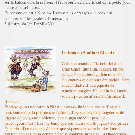
sur le balcon ou à la maison, il faut courir derrière le cul de la poule pour
nettoyer le sol, alors…
Et comme on dit à Nice : « Ils sont plus dérangés que ceux qui
conduisaient les poules à la messe ! »
* illustrat da Jan DAMIANO
La festa au Stadium Rivierix
Cadun counouisse l’istòria dei doui
amic Galès, que l’un, magara un pau
gros, avìa una fouòrça fenoumenala :
éu, cuntava que quoura èra pichin, s’èra
encalat dintre d’una pignata de
poucioun màgica. Fa que lu doui amic,
soulet, poudìon afrountà d’armada de
Rouman !
Pareisse qu’au nouòstre, à Nikaia, esistava finda una receta d’aquela
poucioun e que lu premié que tasteron d’aquela bevanda fougueron de
jugaire de cougourda redouna, que si juga embé lu pen, lou
pencougourdoun ! Era lou temp que toui amiravon lu jugaire dóu prince
Quatarix, d’ome couma Zatanix que si pensavon estre lu plus fouort.
Mà tout acò èra sensa countà embé la chourma nikaiena, lu Ougecenien !