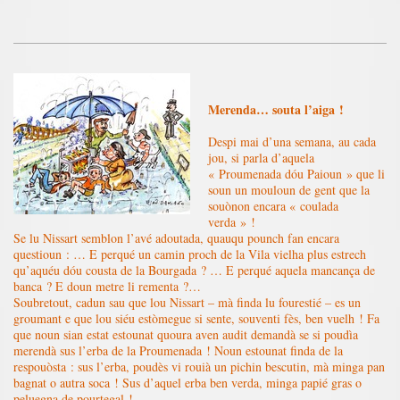
Merenda… souta l’aiga !
Despi mai d’una semana, au cada
jou, si parla d’aquela
« Proumenada dóu Paioun » que li
soun un mouloun de gent que la
souònon encara « coulada
verda » !
Se lu Nissart semblon l’avé adoutada, quauqu pounch fan encara
questioun : … E perqué un camin proch de la Vila vielha plus estrech
qu’aquéu dóu cousta de la Bourgada ? … E perqué aquela mancança de
banca ? E doun metre li rementa ?…
Soubretout, cadun sau que lou Nissart – mà finda lu fourestié – es un
groumant e que lou siéu estòmegue si sente, souventi fès, ben vuelh ! Fa
que noun sian estat estounat quoura aven audit demandà se si poudìa
merendà sus l’erba de la Proumenada ! Noun estounat finda de la
respouòsta : sus l’erba, poudès vi rouià un pichin bescutin, mà minga pan
bagnat o autra soca ! Sus d’aquel erba ben verda, minga papié gras o
peluegna de pourtegal !